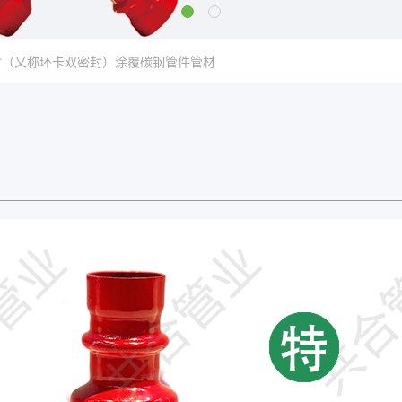
封（又称环卡双密封）涂覆碳钢管件管材