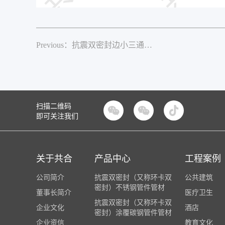
Previous：抗震双密封边小三通（特制）
扫描二维码


即可关注我们
关于共合
产品中心
工程案例
公司简介
抗震双密封（又称环卡双
公共建筑
密封）不锈钢管件管材
董事长简介
医疗卫生
抗震双密封（又称环卡双
企业文化
酒店
密封）涂覆碳钢管件管材
企业资信
教育文化