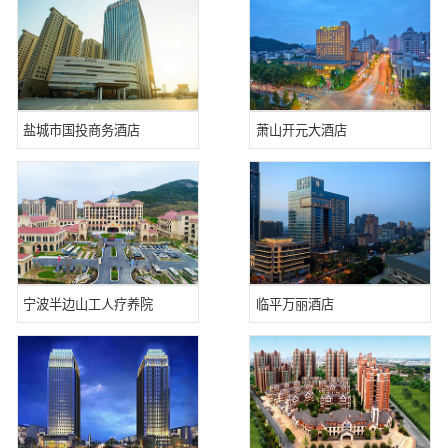
盐城市国投商务酒店
萧山开元大酒店
宁波半边山工人疗养院
临平万丽酒店