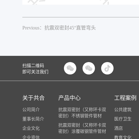
Previous：抗震双密封45°直管弯头
扫描二维码


即可关注我们
关于共合
产品中心
工程案例
公司简介
抗震双密封（又称环卡双
公共建筑
密封）不锈钢管件管材
董事长简介
医疗卫生
抗震双密封（又称环卡双
企业文化
酒店
密封）涂覆碳钢管件管材
企业资信
教育文化