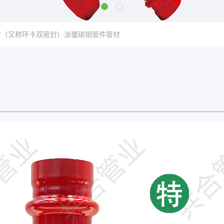
封（又称环卡双密封）涂覆碳钢管件管材