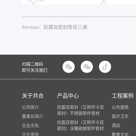
Previous：抗震双密封等径三通
扫描二维码


即可关注我们
关于共合
产品中心
工程案例
公司简介
抗震双密封（又称环卡双
公共建筑
密封）不锈钢管件管材
董事长简介
医疗卫生
抗震双密封（又称环卡双
企业文化
酒店
密封）涂覆碳钢管件管材
企业资信
教育文化