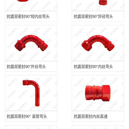
抗震双密封90°短内丝弯头
抗震双密封90°异径弯头
抗震双密封90°外丝弯头
抗震双密封90°内丝弯头
抗震双密封90° 直管弯头
抗震双密封内丝直通