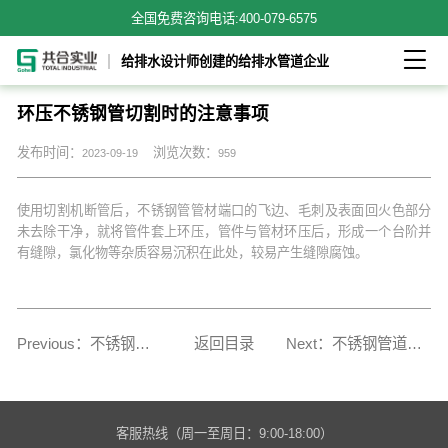
全国免费咨询电话:
400-079-6575

给排水设计师创建的给排水管道企业
环压不锈钢管切割时的注意事项
发布时间：
浏览次数：
2023-09-19
959
使用切割机断管后，不锈钢管管材端口的飞边、毛刺及表面回火色部分
未去除干净，就将管件套上环压，管件与管材环压后，形成一个台阶并
有缝隙，氯化物等杂质容易沉积在此处，较易产生缝隙腐蚀。
Previous：不锈钢板在切割加工中容易遇到的问题
返回目录
Next：不锈钢管道防漏水注意事项
客服热线（周一至周日：9:00-18:00）