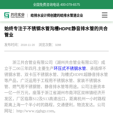
全国免费咨询电话:
400-079-6575

给排水设计师创建的给排水管道企业
始终专注于不锈钢水管沟槽HDPE静音排水管的共合
管业
发布时间：
浏览次数：
2018-11-20
3288
浙江共合管业有限公司（湖州共合管业有限公司）成
立于二
00三年四月,主要生产
环压式不锈钢水管
、
承插焊
不
锈钢水管
、
双卡压不锈钢水管、沟槽式
HDPE超静音排水管
等产品
，
广泛运用于工程用不锈钢水管、家装不锈钢水
管、燃气用不锈钢管、静音排水管等用途
。
公司注册资本
一亿
一
仟
万元，座落于浙江省湖州市南浔区双林镇经济开
发区，厂区临靠
S12及S13高速出口，距离杭州一小时路程
距离上海一个半小时的路程，交通便利，物流发达。公司
网址：http://www.zjghgy.com。