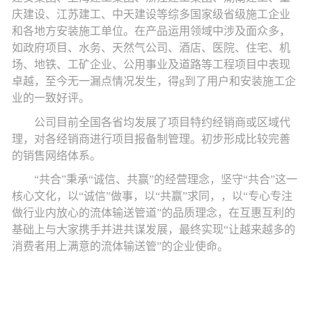
庆建设、江苏建工、中天建设等综多
国家级
省级施工企业
和各地方安装施工单位。在产品运用领域中涉及面众多，
如政府项目、
水务、天然气公司、
酒店、医院、住宅、
机
场、地铁、
工矿企业
、
公
用事业
及道
路
等工程项目中表现
卓越，至今无一漏点情况发生，得g到了用户和安装施工企
业的
一致好评。
公司目前全国各省均发展了项目特约经销商或区域代
理，对各经销商进行项目报备制管理。初步形成比较完善
的销售网络体系。
“共合”秉承“诚信、共赢”的经营理念，坚守“共合”这一
核心文化，以“诚信”做事
，以
“共赢”求同，，
以
“专心专注
做行业内放心的
流体输送
管道
”的品质理念，
在互惠互利的
基础上与大家携手并进共谋发展，最终实现
“让越来越多的
消费者用上满意的
流体输送
管
”的企业使命。