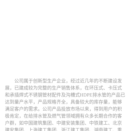
公司属于创新型生产企业，经过近几年的不断建设发
展，已建成较为完整的生产销售体系，在环压式、卡压式
和承插焊式不锈钢管材配件及沟槽式
HDPE排水管的产品已
达到量产水平，产品规格齐全，具备较大的库存量，能够
满足客户的需求。
公司
产品投放市场以来，
得到用户的积
极肯定，在给排水
管及燃气管
领域拥有众多长期合作的客
户
群，如中国建筑集团、
中建安装集团、
中铁建工、
北京
建安集团、上海建工集团、浙江建工集团、湖南建工、重