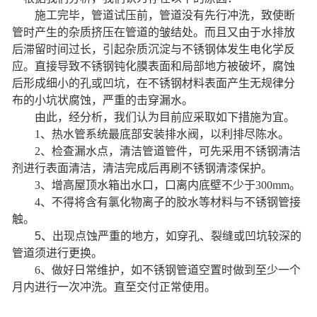
施工完毕，管道试压前，管道没有先行冲洗，致使断
管时产生的杂质挤压在管道的皱结处。而且又由于
水排放
后滞留时间过长，引起杂质沉淀与不锈钢体发生电化学反
应。直接导致不锈钢
钝化膜表面和局部地方被破坏，腐蚀
后
形成细小的孔或凹坑，在
不锈钢
材料表面产生无规律分
布的小坑状腐蚀
，
严重的击穿漏水
。
由此，经分析，我们认为目前应采取如下措施为宜。
1、
热水管系统最底部安装排水阀，以利排尽陈水。
2、
检查漏水点，清洁管道管件，可先采用不锈钢清洁
剂进行表面清洁，清洁完成后再刷不锈钢清漆保护。
3、
增高屋顶水箱出水口，口离内底壁不少于
300mm
。
4、
不得将含有
氯化物离子
的胶水等材料与不锈钢管接
触。
5、
出现点蚀
严重的地方，如穿
孔
、
裂缝
或凹坑
较深的
管道须进行更换。
6、
做好日常维护，如不锈钢管道空置时做到至少一个
月内进行一次冲洗。直至交付正常使用。