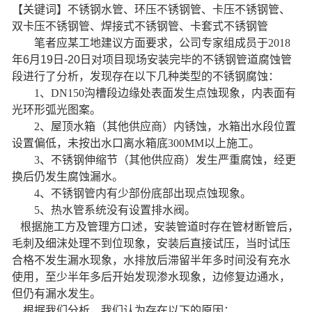
【关键词】
不锈钢水管、环压不锈钢管、卡压不锈钢管、
双卡压不锈钢管、焊接式不锈钢管、卡套式不锈钢管
笔者应某工地建议方面要求，公司专家组成员于
2018
年
6
月
19
日
-20
日对项目现场安装完毕的
不锈钢
管道
腐蚀管
段进行了分析，发现存在以下几种类型的不锈钢
腐蚀
：
1、
DN150
沟槽段边缘处表面发生点
蚀现象，内表面有
光环形弧光图案。
2、
屋顶水箱（其他供应商）内锈蚀，水箱出水段位置
设置偏低，未按出水口离水箱底
300MM
以上施工。
3、
不锈钢伸缩节（其他供应商）发生严重腐蚀，经更
换后仍发生腐蚀漏水。
4、
不锈钢管内有少部份底部出现点蚀现象。
5、
热水管系统没有设置排水阀。
根据施工方及管理方口述，安装管道时存在管材断管后，
毛刺及细沫处理不到位现象，安装后直接试压，当时试压
合格不发生漏水现象，水排放后滞留半年多时间没有充水
使用，至少半年多后开始发现渗水现象，边修复边通水，
但仍有漏水发生。
根据我们分析，我们认为存在以下的原因：