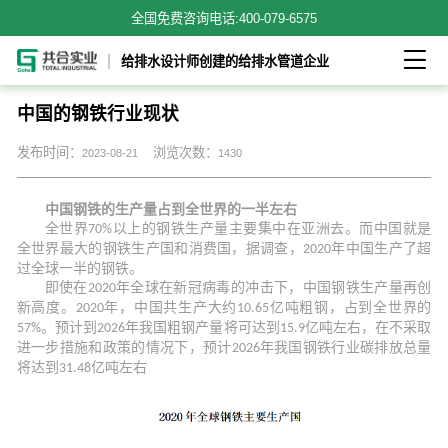
全国免费咨询电话:
400-079-6575

给排水设计师创建的给排水管道企业
中国的钢铁行业现状
发布时间：
浏览次数：
2023-08-21
1430
中国钢铁的生产量占到全世界的一半左右
全世界
以上的钢铁生产量主要集中在亚洲去。而中国就是
70%
全世界最大的钢铁生产国和消费国，据调查，
年中国生产了超
2020
过全球一半的钢铁。
即使在
年全球在新冠病毒的冲击下，中国钢铁生产量再创
2020
新高度。
年，中国共生产大约
亿吨粗钢，占到全世界的
2020
10.65
。预计到
年我国粗钢产量将可达到
亿吨左右，在不采取
57%
2026
15.9
进一步措施和政策的情况下，预计
年我国钢铁行业碳排放总量
2026
将达到
亿吨左右
31.48