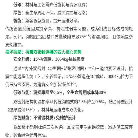
低碳
：材料与工艺需降低能耗与资源浪费；
绿色
：全生命周期环保，减少漏损与污染；
智能
：兼容智慧监测，提升运维效率。
传统管道系统因漏损率高、抗震性弱等问题，成为制约目标达成的瓶
颈。例如，沟槽连接因槽口质量缺陷导致75%的渗漏风险，且依赖复杂
支架维护。
技术破局：抗震双密封连接的四大核心优势
安全升级：15°抗偏转，3064kg抗拉强度
通过**内外双密封（O型圈+矩形密封圈）**和三道锁紧环设计，抗
震性能远超传统工艺。实验显示，DN300管道在15°偏转、3064kg拉力下
仍保持零渗漏，为建筑安全加装“保险栓”。
低碳节能：漏损率降至0.5%，全生命周期成本降30%
双密封结构将漏损率从传统沟槽式的7.5%降至0.5%，结合薄壁设计
（壁厚减薄15%），材料与运维成本双优化。
绿色赋能：不锈钢材质+免维护设计
食品级不锈钢杜绝二次污染，且无需定期更换胶垫，减少施工废弃
物，契合绿色建筑标准。