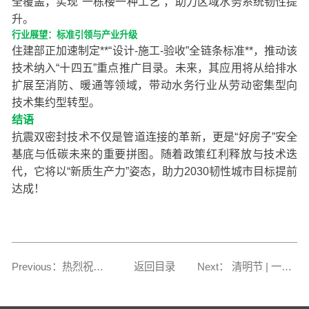
全覆盖，实现“一栋楼一种工艺”，助力区域水务系统韧性提
升。
行业展望：标准引领与产业升级
住建部正加速制定**“设计-施工-验收”全链条标准**，推动该
技术纳入“十四五”重点推广目录。未来，其应用将从给排水
扩展至消防、暖通等领域，带动水务行业从劳动密集型向
技术集约型转型。
结语
抗震双密封技术不仅是管道连接的革新，更是“好房子”安全
基底与低碳未来的重要拼图。随着政策红利释放与技术迭
代，它将以“新质生产力”姿态，助力2030韧性城市目标提前
达成！
Previous：热烈祝贺浙江共合实业有限公司荣获《智能化改造先进企业》称号！
返回目录
Next： 清明节 | 一年一清明，一岁一追思