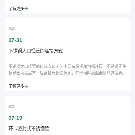
民军队和武装夺取政权的开始。1933年6月，中央革命军事委员会向
中华苏维埃共和国临时中央政府建议，以南昌起义日——8月1日为中
了解更多

国工农红军成立纪念日，每年的8月1日开展纪念活动。同年7月11
日，中华苏维埃共和国临时中央政府正式作出《关于“八一”纪念运动
的决议》，宣布“批准中央革...
2024
07-31
不锈钢大口径管的连接方式
不锈钢大口径管的传统安装工艺主要有焊接和沟槽连接。不锈钢不生
锈是因为表层有一层富铬氧化膜保护，在焊接时高温会破坏这层保护
膜，产生热影响区。因此工厂的生产流程中，焊接后都会有固熔工艺
来恢复产品性能，而现场焊接无法做到这一点，焊缝及影响区往往成
了解更多

为腐蚀漏水频发区。如今，焊接安装方式已逐渐被市场所淘汰。沟槽
连接是不锈钢大口径管的常见安装方式，该技术沿袭于镀锌钢管，安
装时需要现场加工管材端的槽口。由于不锈钢...
2024
07-19
环卡密封式不锈钢管