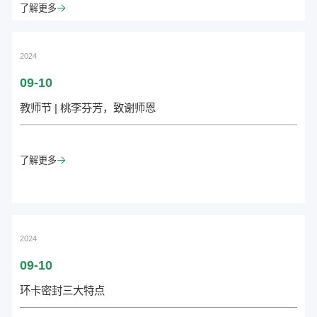
默默的继承祖辈的魂灵，感受华夏的脉搏。沐浴故国山河的那一轮明
了解更多

月里，家国情怀的光辉一直深深植入中国人的情感基因里，绵延千
年。在中国人仰望的月亮里，每年中秋的这一轮明月最圆最亮，它被
记忆和情感的瞳孔无限放...
2024
09-10
教师节 | 桃李芬芳，致谢师恩
了解更多

2024
09-10
环卡密封三大特点