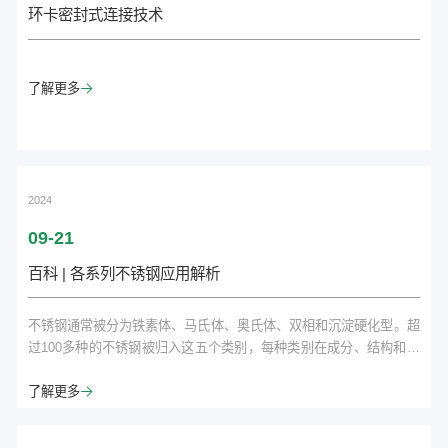
环卡密封式连接技术
了解更多

2024
09-21
百科 | 各系列不锈钢应用解析
不锈钢通常被分为铁素体、马氏体、奥氏体、双相和沉淀硬化型。超
过100多种的不锈钢被归入这五个类别，每种类别在成分、结构和组
织方面都是独特的。不锈钢是一种主要由铁、至少10.5%的铬、
≤1.2%的碳和其他合金元素组成的合金。氩氧脱碳（AOD）工艺被普
了解更多

遍认为是生产不同种类不锈钢的最有效工艺。相比之下，真空脱氧
（VOD）工艺可在几乎不增加额外成本的情况下生产超低碳