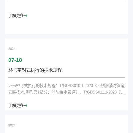
了解更多

2024
07-18
环卡密封式执行的技术规程：
环卡密封式执行的技术规程：T/GDSS010.1-2023《不锈钢消防管道
安装技术规程.第1部分：消防给水管道》、T/GDSS011.1-2023《不
锈钢热水管道安装技术规程.第1部分：生活热水》、T/GDSS008—
2022《不锈钢管道安装技术规范》。&nbsp;&nbsp;团标是在国标基
了解更多

础上升级的标准，是对国标基础上的补遗和创新，是对管材连接安全
提出了更高的要求。&nbsp;&nbsp;&nb...
2024