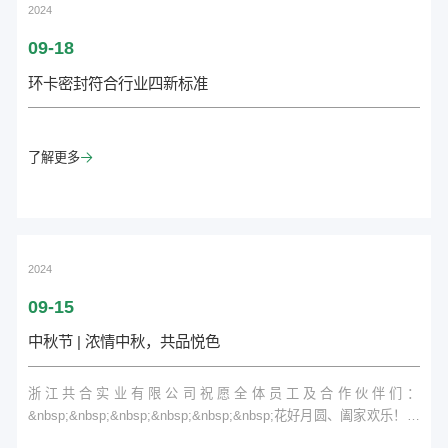
（=0.02%）不锈钢，镍、钼、氮、钛、...
2024
09-18
环卡密封符合行业四新标准
了解更多

2024
09-15
中秋节 | 浓情中秋，共品悦色
浙江共合实业有限公司祝愿全体员工及合作伙伴们：
&nbsp;&nbsp;&nbsp;&nbsp;&nbsp;&nbsp;花好月圆、阖家欢乐！中
秋是落地成诗的季节凝望那一轮明月，那也是古诗词里咏叹的明月，